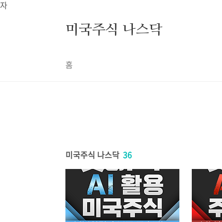
본문 바로가기
자
미국주식 나스닥
홈
미국주식 나스닥
36