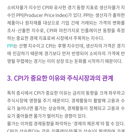
소비자물가 지수인
CPI
와 유사한 경기 동향 지표로 생산자물가 지
수인
PPI(Producer Price Index)
가 있다
. PPI
는 생산자가 출하한
제품이나 원자재를 대상으로 기업 간에 거래되는 가격의 변화를
조사
·
산출한 지수로
, CPI
와 마찬가지로 인플레이션 동향을 측정
하는 중요한 경제 지표로써 시장에서 주목하는 지수다
.
PPI
는 선행 지수이고
CPI
는 후행 지수인데
,
생산자의 가격은 경기
에 민감하기 때문에 경기보다 먼저 반영되어 소비자의 가격에 반
영될 무렵에는 경기는 이미 성장 또는 둔화를 시작하기 때문이다
.
3. CPI가 중요한 이유와 주식시장과의 관계
특히 증시에서
CPI
가 중요한 이유는 금리의 동향을 크게 좌우하고
주식시장에 영향을 주기 때문이다
.
경제활동이 활발해 고용과 수
요가 늘어나면 물가는 상승하며
,
경제활동이 정체되고 고용과 수
요가 줄어들면 물가가 떨어지는 경향이 있다
.
물가는 이처럼 경제동향을 파악하는
‘
경제의 체온계
’
라 할 수 있다
.
CPI
가 상승한다는 것은 인플레이션
(
물가 상승
)
이 발생하여 가계