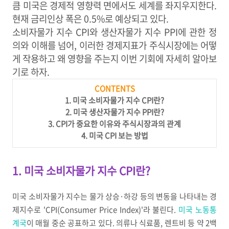
큼 미국은 경제적 영향력 면에서도 세계를 좌지우지한다
.
현재 금리인상 폭은
0.5%
로 예상되고 있다
.
소비자물가 지수
CPI
와 생산자물가 지수
PPI
에 관한 정
의와 이해를 넘어
,
이러한 경제지표가 주식시장에는 어떻
게 작용하고 왜 영향을 주는지 이번 기회에 자세히 알아보
기로 하자
.
CONTENTS
1.
미국 소비자물가 지수
CPI
란
?
2.
미국 생산자물가 지수
PPI
란
?
3. CPI
가 중요한 이유와 주식시장과의 관계
4.
미국
CPI
보는 방법
1. 미국 소비자물가 지수 CPI란?
미국 소비자물가 지수는 물가 상승
·
하강 등의 변동을 나타내는 경
제지수로
'CPI(Consumer Price Index)'
라 불린다
.
미국 노동통
계국
이 매월 중순 공표하고 있다
.
의류나 식료품, 렌트비 등 약
2
백