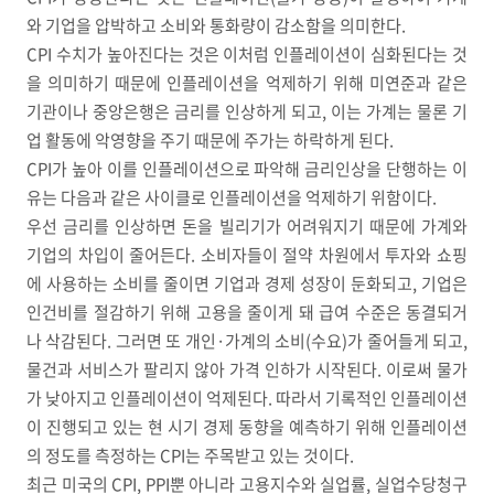
와 기업을 압박하고 소비와 통화량이 감소함을 의미한다.
CPI
수치가 높아진다는 것은 이처럼 인플레이션이 심화된다는 것
을 의미하기 때문에 인플레이션을 억제하기 위해 미연준과 같은
기관이나 중앙은행은 금리를 인상하게 되고
,
이는 가계는 물론 기
업 활동에 악영향을 주기 때문에 주가는 하락하게 된다
.
CPI
가 높아 이를 인플레이션으로 파악해 금리인상을 단행하는 이
유는 다음과 같은 사이클로 인플레이션을 억제하기 위함이다
.
우선 금리를 인상하면 돈을 빌리기가 어려워지기 때문에 가계와
기업의 차입이 줄어든다
.
소비자들이 절약 차원에서 투자와 쇼핑
에 사용하는 소비를 줄이면 기업과 경제 성장이 둔화되고
,
기업은
인건비를 절감하기 위해 고용을 줄이게 돼 급여 수준은 동결되거
나 삭감된다
.
그러면 또 개인
·
가계의 소비
(
수요
)
가 줄어들게 되고
,
물건과 서비스가 팔리지 않아 가격 인하가 시작된다
.
이로써 물가
가 낮아지고 인플레이션이 억제된다
.
따라서 기록적인 인플레이션
이 진행되고 있는 현 시기 경제 동향을 예측하기 위해 인플레이션
의 정도를 측정하는
CPI
는 주목받고 있는 것이다
.
최근 미국의
CPI, PPI
뿐 아니라 고용지수와 실업률, 실업수당청구