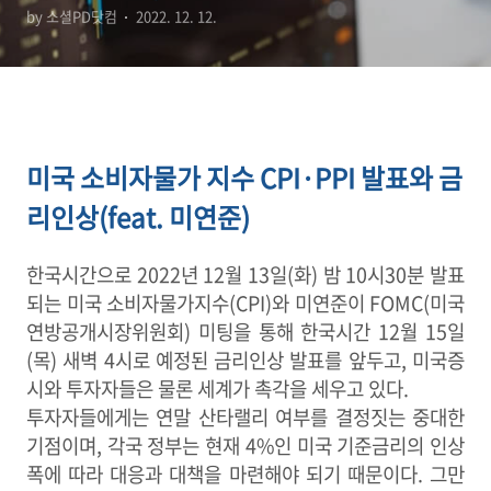
by 소셜PD닷컴
2022. 12. 12.
미국 소비자물가 지수 CPI·PPI 발표와 금
리인상(feat. 미연준)
한국시간으로
2022
년
12
월
13
일
(
화
)
밤
10
시
30
분 발표
되는 미국 소비자물가지수
(CPI)
와 미연준이
FOMC(
미국
연방공개시장위원회
)
미팅을 통해 한국시간
12
월
15
일
(
목
)
새벽
4
시로 예정된 금리인상 발표를 앞두고
,
미국증
시와 투자자들은 물론 세계가 촉각을 세우고 있다
.
투자자들에게는 연말 산타랠리 여부를 결정짓는 중대한
기점이며
,
각국 정부는 현재
4%
인 미국 기준금리의 인상
폭에 따라 대응과 대책을 마련해야 되기 때문이다
.
그만