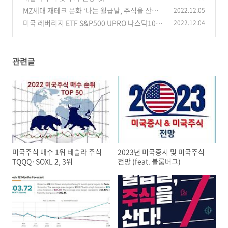
MZ세대 재테크 문화 ‘나는 월급날, 주식을 산다!’
2022.12.05
미국 레버리지 ETF S&P500 UPRO 나스닥100
2022.12.04
(0)
TQQQ 비교
(0)
관련글
미국주식 매수 1위 테슬라 주식
2023년 미국증시 및 미국주식
TQQQ·SOXL 2, 3위
전망 (feat. 블룸버그)