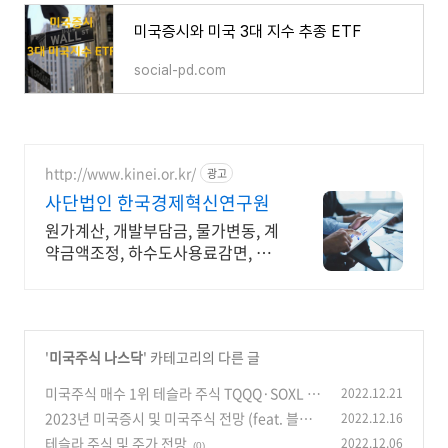
미국증시와 미국 3대 지수 추종 ETF
social-pd.com
http://www.kinei.or.kr/
광고
사단법인 한국경제혁신연구원
원가계산, 개발부담금, 물가변동, 계
약금액조정, 하수도사용료감면, 학
술연구
'
미국주식 나스닥
' 카테고리의 다른 글
미국주식 매수 1위 테슬라 주식 TQQQ·SOXL 2,
2022.12.21
3위
2023년 미국증시 및 미국주식 전망 (feat. 블룸
2022.12.16
(0)
버그)
테슬라 주식 및 주가 전망
2022.12.06
(0)
(0)